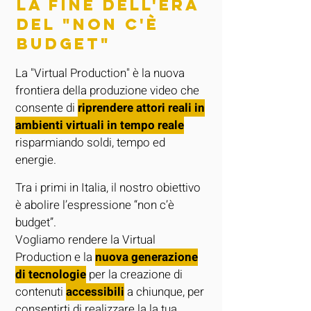
La fine dell'era
del "NON C'è
BUDGET"
La "Virtual Production" è la nuova
frontiera della produzione video che
consente di
riprendere attori reali in
ambienti virtuali in tempo reale
risparmiando soldi, tempo ed
energie.
Tra i primi in Italia, il nostro obiettivo
è abolire l’espressione “non c’è
budget”.
Vogliamo rendere la Virtual
Production e la
nuova generazione
di tecnologie
per la creazione di
contenuti
accessibili
a chiunque, per
consentirti di realizzare la la tua