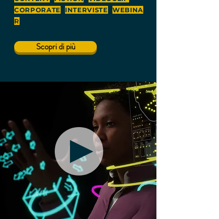
CORPORATE
INTERVISTE
WEBINA
R
Scopri di più