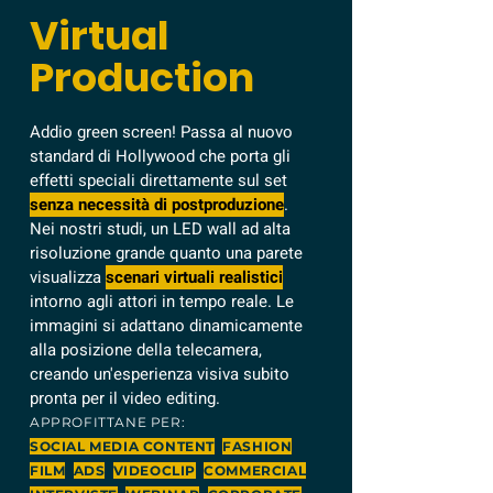
Virtual
Production
Addio green screen! Passa al nuovo
standard di Hollywood che porta gli
effetti speciali direttamente sul set
senza necessità di postproduzione
.
Nei nostri studi, un LED wall ad alta
risoluzione grande quanto una parete
visualizza
scenari virtuali realistici
intorno agli attori in tempo reale. Le
immagini si adattano dinamicamente
alla posizione della telecamera,
creando un'esperienza visiva subito
pronta per il video editing.
APPROFITTANE PER:
SOCIAL MEDIA CONTENT
FASHION
FILM
ADS
VIDEOCLIP
COMMERCIAL